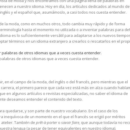
ista de moda y nos encontramos con una página llena de palabras en
tenecen a nuestro idioma. Hoy en día, los artículos dedicados al mundo de
 inglés y el español que, asumámoslo, a casi todos nos cuesta entender.
o de la moda, como en muchos otros, todo cambia muy rápido y de forma
terminología hasta el momento no utilizada o a inventar palabras para def
idioma es lo suficientemente versátil para adaptarse a los nuevos tiempo
ptar términos en un idioma extranjero a crearlos o rescatarlos en el prop
 palabras de otros idiomas que a veces cuesta entender.
 en el campo de la moda, del inglés o del francés, pero mientras que el
a carrera, el primero parece que cada vez está más en alza cuando habla
ue en algunos artículos o revistas especializadas, no saber el idioma de
te deseamos entender el contenido del texto.
ra quedarse, y son parte de nuestro vocabulario. En el caso de los
ra inequívoca de un momento en el que el francés se erigió por méritos
a atelier. También de
prêt-à-porter
o
savoir faire,
que aunque todavía no rec
nuestra lengua (a pesar de tener equivalentes en nuestro idioma).