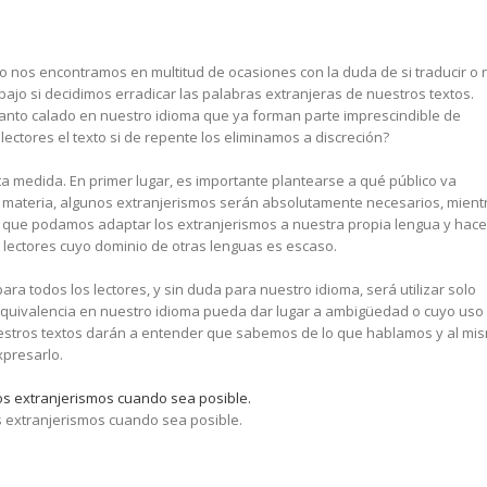
o nos encontramos en multitud de ocasiones con la duda de si traducir o 
abajo si decidimos erradicar las palabras extranjeras de nuestros textos.
anto calado en nuestro idioma que ya forman parte imprescindible de
ectores el texto si de repente los eliminamos a discreción?
ta medida. En primer lugar, es importante plantearse a qué público va
la materia, algunos extranjerismos serán absolutamente necesarios, mient
le que podamos adaptar los extranjerismos a nuestra propia lengua y hace
 lectores cuyo dominio de otras lenguas es escaso.
para todos los lectores, y sin duda para nuestro idioma, será utilizar solo
equivalencia en nuestro idioma pueda dar lugar a ambigüedad o cuyo uso
stros textos darán a entender que sabemos de lo que hablamos y al mi
xpresarlo.
s extranjerismos cuando sea posible.