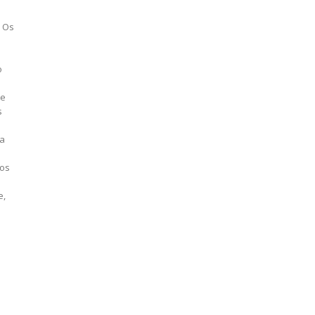
. Os
o
ce
s
sa
vos
e,