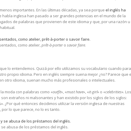
 menos importantes. En las últimas décadas, ya sea porque
el inglés ha
e habla inglesa han pasado a ser grandes potencias en el mundo de la
agados de palabras que provienen de este idioma y que, por una razón u
habitual.
sentados, como atelier,
prêt-à-porter
o
savoir faire
.
que lo entendemos. Quizá por ello utilizamos su vocabulario cuando para
ro propio idioma. Pero en inglés siempre suena mejor ¿no? Parece que 
en otro idioma, suenan mucho más profesionales o intelectuales.
 la moda con palabras como «
outfit
», «
must have
», «
it-girl
» o «
celebrities
». Lo
n extraños ni malsonantes y han existido por los siglos de los siglos:
. ¿Por qué entonces decidimos utilizar la versión inglesa de nuestras
 por lo que parece, no lo es tanto.
 se abusa de los préstamos del inglés.