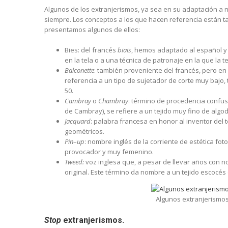
Algunos de los extranjerismos, ya sea en su adaptación a 
siempre. Los conceptos a los que hacen referencia están t
presentamos algunos de ellos:
Bies: del francés
biais
, hemos adaptado al español y
en la tela o a una técnica de patronaje en la que la t
Balconette
: también proveniente del francés, pero en
referencia a un tipo de sujetador de corte muy bajo
50.
Cambray
o
Chambray
: término de procedencia confusa
de Cambray), se refiere a un tejido muy fino de algo
Jacquard
: palabra francesa en honor al inventor de
geométricos.
Pin
–
up
: nombre inglés de la corriente de estética fot
provocador y muy femenino.
Tweed:
voz inglesa que, a pesar de llevar años con 
original. Este término da nombre a un tejido escocés 
Algunos extranjerismo
Stop
extranjerismos.