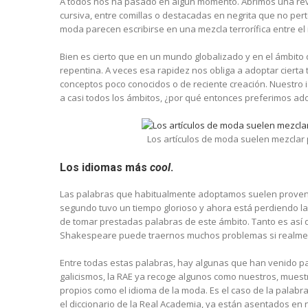
A todos nos ha pasado en algún momento. Abrimos una rev
cursiva, entre comillas o destacadas en negrita que no per
moda parecen escribirse en una mezcla terrorífica entre el
Bien es cierto que en un mundo globalizado y en el ámbit
repentina. A veces esa rapidez nos obliga a adoptar cierta 
conceptos poco conocidos o de reciente creación. Nuestro 
a casi todos los ámbitos, ¿por qué entonces preferimos ado
Los artículos de moda suelen mezclar
Los idiomas más
cool
.
Las palabras que habitualmente adoptamos suelen provenir,
segundo tuvo un tiempo glorioso y ahora está perdiendo l
de tomar prestadas palabras de este ámbito. Tanto es así q
Shakespeare puede traernos muchos problemas si realmen
Entre todas estas palabras, hay algunas que han venido pa
galicismos, la RAE ya recoge algunos como nuestros, muest
propios como el idioma de la moda. Es el caso de la palabr
el diccionario de la Real Academia, ya están asentados en 