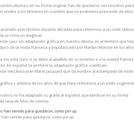
nuestro idioma o en su forma original, han de quedarse con nosotros para
an unidos a los términos en cuestión que no podremos prescindir de ellos
 acuñado este término durante décadas para referirnos a un corte oblicu
ela se corta en diagonal.
 este caso sin adaptación gráfica en nuestro idioma, es el término que ha
, típico de la moda francesa y popularizado por Marilyn Monroe en los año
 (no está claro si se debe al apellido de su inventor o a la ciudad france
dón. En español se prefiere la adaptación gráfica «cambrai».
l telar mecánico Jean Marie Jacquard que da nombre al estampado de moti
ográfica y artística de los años 40 que hace referencia a un estilo sugerent
nosotros no ha adaptado su grafía al español, quedándose en su forma
de lana de hilos de colores.
s han venido para quedarse, como
pin up
.