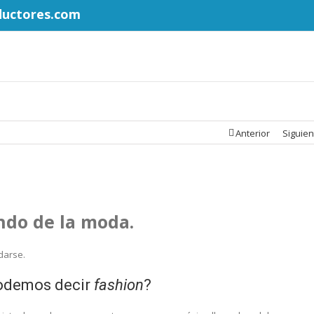
ductores.com
Anterior
Siguien
ndo de la moda.
darse.
podemos decir
fashion
?