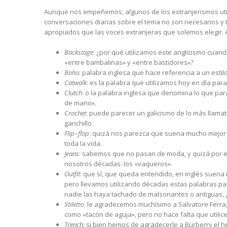
Aunque nos empeñemos, algunos de los extranjerismos util
conversaciones diarias sobre el tema no son necesarios y
apropiados que las voces extranjeras que solemos elegir.
Backstage
: ¿por qué utilizamos este anglicismo cua
«entre bambalinas» y «entre bastidores»?
Boho
: palabra inglesa que hace referencia a un esti
Catwalk
: es la palabra que utilizamos hoy en día pa
Clutch
: o la palabra inglesa que denomina lo que pa
de mano».
Crochet
: puede parecer un galicismo de lo más llamat
ganchillo.
Flip
–
flop
: quizá nos parezca que suena mucho mejor 
toda la vida.
Jeans
: sabemos que no pasan de moda, y quizá por 
nosotros décadas: los «vaqueros».
Outfit
: que sí, que queda entendido, en inglés suena
pero llevamos utilizando décadas estas palabras pa
nadie las haya tachado de malsonantes o antiguas, 
Stilett
o: le agradecemos muchísimo a Salvatore Ferr
como «tacón de aguja», pero no hace falta que util
Trench:
si bien hemos de agradecerle a Burberry el 