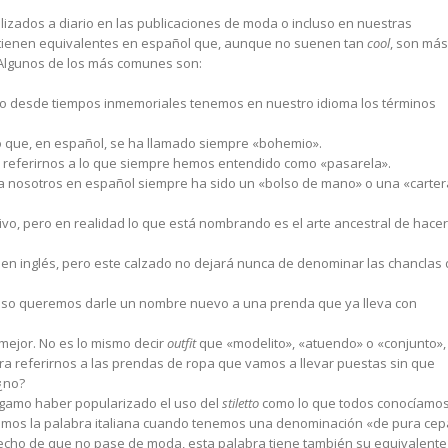
izados a diario en las publicaciones de moda o incluso en nuestras
 tienen equivalentes en español que, aunque no suenen tan
cool
, son más
 Algunos de los más comunes son:
ndo desde tiempos inmemoriales tenemos en nuestro idioma los términos
lo que, en español, se ha llamado siempre «bohemio».
ra referirnos a lo que siempre hemos entendido como «pasarela».
ra nosotros en español siempre ha sido un «bolso de mano» o una «carter
ivo, pero en realidad lo que está nombrando es el arte ancestral de hacer
en inglés, pero este calzado no dejará nunca de denominar las chanclas
eso queremos darle un nombre nuevo a una prenda que ya lleva con
 mejor. No es lo mismo decir
outfit
que «modelito», «atuendo» o «conjunto»,
ra referirnos a las prendas de ropa que vamos a llevar puestas sin que
¿no?
agamo haber popularizado el uso del
stiletto
como lo que todos conocíamo
icemos la palabra italiana cuando tenemos una denominación «de pura cep
hecho de que no pase de moda, esta palabra tiene también su equivalente