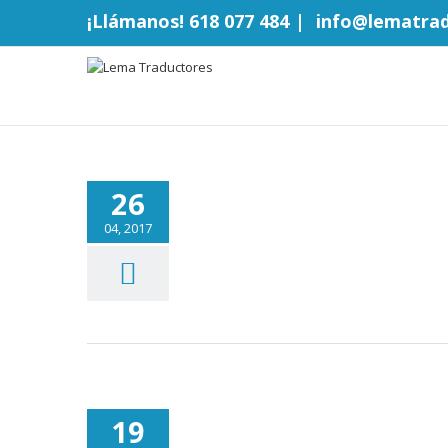
¡Llámanos! 618 077 484
|
info@lematra
26
04, 2017
19