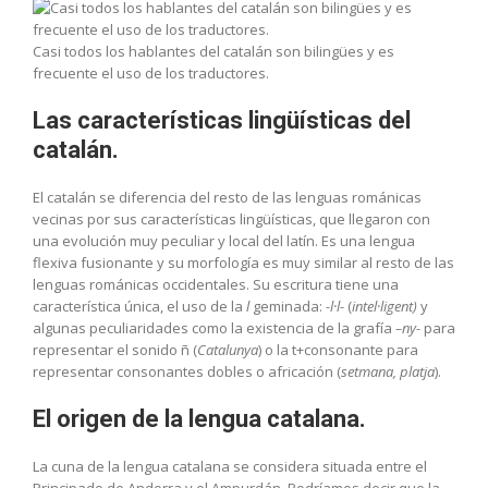
Casi todos los hablantes del catalán son bilingües y es
frecuente el uso de los traductores.
Las características lingüísticas del
catalán.
El catalán se diferencia del resto de las lenguas románicas
vecinas por sus características lingüísticas, que llegaron con
una evolución muy peculiar y local del latín. Es una lengua
flexiva fusionante y su morfología es muy similar al resto de las
lenguas románicas occidentales. Su escritura tiene una
característica única, el uso de la
l
geminada:
-l·l-
(
intel·ligent)
y
algunas peculiaridades como la existencia de la grafía
–ny-
para
representar el sonido ñ (
Catalunya
) o la t+consonante para
representar consonantes dobles o africación (
setmana, platja
).
El origen de la lengua catalana.
La cuna de la lengua catalana se considera situada entre el
Principado de Andorra y el Ampurdán. Podríamos decir que la