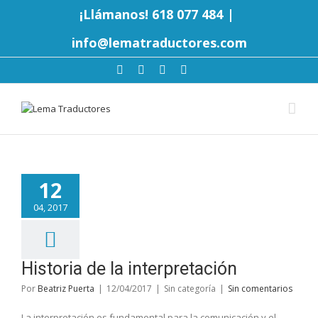
¡Llámanos! 618 077 484
|
info@lematraductores.com
12
04, 2017
Historia de la interpretación
Por
Beatriz Puerta
|
12/04/2017
|
Sin categoría
|
Sin comentarios
La interpretación es fundamental para la comunicación y el