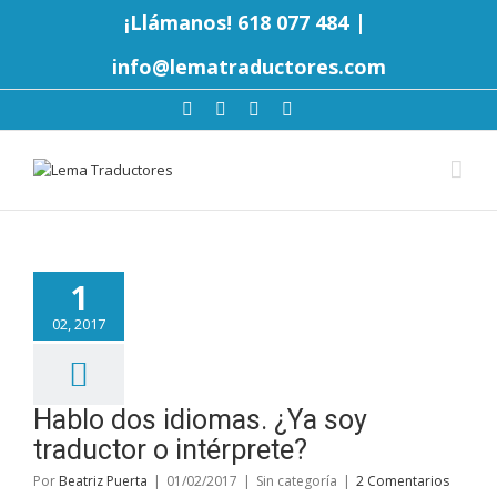
¡Llámanos! 618 077 484
|
info@lematraductores.com
1
02, 2017
Hablo dos idiomas. ¿Ya soy
traductor o intérprete?
Por
Beatriz Puerta
|
01/02/2017
|
Sin categoría
|
2 Comentarios