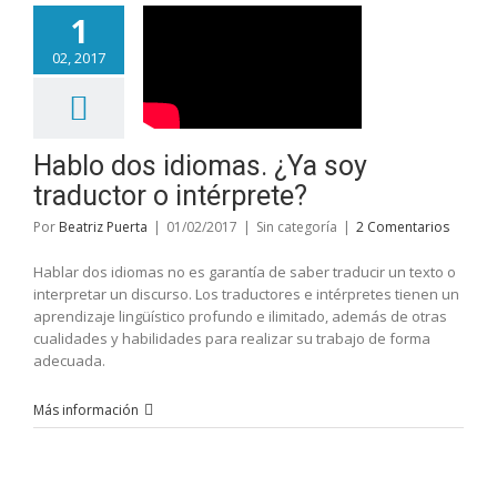
1
02, 2017
Hablo dos idiomas. ¿Ya soy
traductor o intérprete?
Por
Beatriz Puerta
|
01/02/2017
|
Sin categoría
|
2 Comentarios
Hablar dos idiomas no es garantía de saber traducir un texto o
interpretar un discurso. Los traductores e intérpretes tienen un
aprendizaje lingüístico profundo e ilimitado, además de otras
cualidades y habilidades para realizar su trabajo de forma
adecuada.
Más información