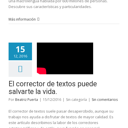
una macrolengua hablada por 600 millones de personas.
Descubre sus características y particularidades.
Más información
15
12, 2016
El corrector de textos puede
salvarte la vida.
Por
Beatriz Puerta
|
15/12/2016
|
Sin categoría
|
Sin comentarios
El corrector de textos suele pasar desapercibido, aunque su
trabajo nos ayuda a disfrutar de textos de mayor calidad. Es
este artículo describimos la labor de los correctores