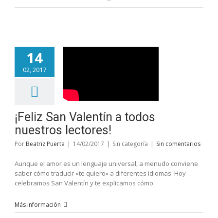
14
02, 2017
¡Feliz San Valentín a todos
nuestros lectores!
Por
Beatriz Puerta
|
14/02/2017
|
Sin categoría
|
Sin comentarios
Aunque el amor es un lenguaje universal, a menudo conviene
saber cómo traducir «te quiero» a diferentes idiomas. Hoy
celebramos San Valentín y te explicamos cómo.
Más información