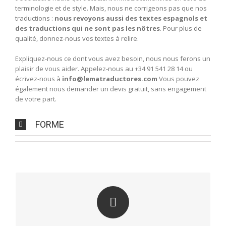
terminologie et de style. Mais, nous ne corrigeons pas que nos
traductions :
nous revoyons aussi des textes espagnols et
des traductions qui ne sont pas les nôtres
. Pour plus de
qualité, donnez-nous vos textes à relire.
Expliquez-nous ce dont vous avez besoin, nous nous ferons un
plaisir de vous aider. Appelez-nous au +34 91 541 28 14 ou
écrivez-nous à
info@lematraductores.com
Vous pouvez
également nous demander un devis gratuit, sans engagement
de votre part.
FORME
RELECTURE ET CORRECTION
Un document rédigé sans erreurs donne une meilleure
image de vous et vous positionne favorablement dans