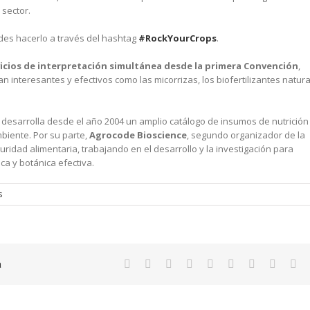
 sector.
des hacerlo a través del hashtag
#RockYourCrops
.
cios de interpretación simultánea desde la primera Convención
,
n interesantes y efectivos como las micorrizas, los biofertilizantes natur
, desarrolla desde el año 2004 un amplio catálogo de insumos de nutrición
mbiente. Por su parte,
Agrocode Bioscience
, segundo organizador de la
ridad alimentaria, trabajando en el desarrollo y la investigación para
ca y botánica efectiva.
s
a