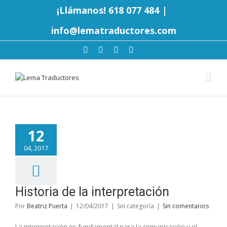
¡Llámanos! 618 077 484
|
info@lematraductores.com
12
04, 2017
Historia de la interpretación
Por
Beatriz Puerta
|
12/04/2017
|
Sin categoría
|
Sin comentarios
La interpretación es fundamental para la comunicación y el