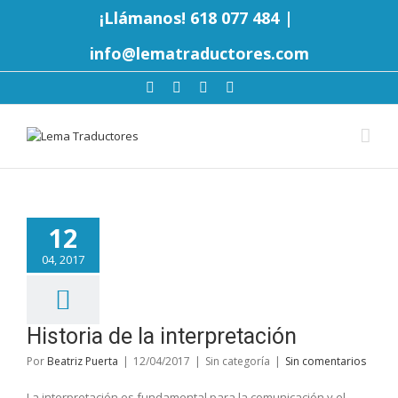
¡Llámanos! 618 077 484
|
info@lematraductores.com
12
04, 2017
Historia de la interpretación
Por
Beatriz Puerta
|
12/04/2017
|
Sin categoría
|
Sin comentarios
La interpretación es fundamental para la comunicación y el