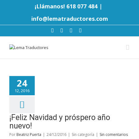
¡Llámanos! 618 077 484
|
info@lematraductores.com
24
12, 2016
¡Feliz Navidad y próspero año
nuevo!
Por
Beatriz Puerta
|
24/12/2016
|
Sin categoría
|
Sin comentarios