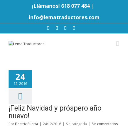
¡Llámanos! 618 077 484
|
info@lematraductores.com
24
12, 2016
¡Feliz Navidad y próspero año
nuevo!
Por
Beatriz Puerta
|
24/12/2016
|
Sin categoría
|
Sin comentarios