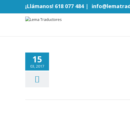
¡Llámanos! 618 077 484
|
info@lematra
15
03, 2017