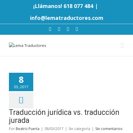
¡Llámanos! 618 077 484
|
info@lematraductores.com
8
03, 2017
Traducción jurídica vs. traducción
jurada
Por
Beatriz Puerta
|
08/03/2017
|
Sin categoría
|
Sin comentarios