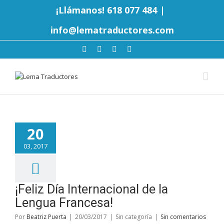
¡Llámanos! 618 077 484
|
info@lematraductores.com
20
03, 2017
¡Feliz Día Internacional de la
Lengua Francesa!
Por
Beatriz Puerta
|
20/03/2017
|
Sin categoría
|
Sin comentarios