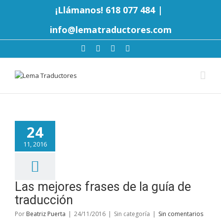
¡Llámanos! 618 077 484
|
info@lematraductores.com
24
11, 2016
Las mejores frases de la guía de
traducción
Por
Beatriz Puerta
|
24/11/2016
|
Sin categoría
|
Sin comentarios